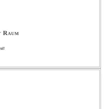
ft Raum
al!