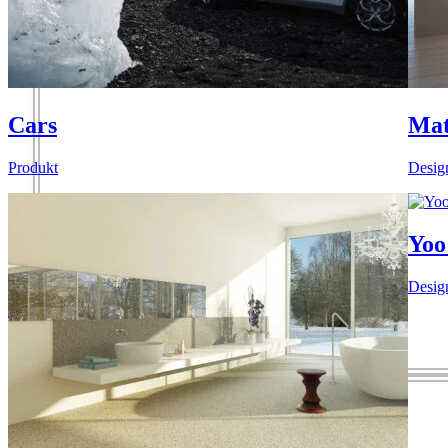
Cars
Mat
Produkt
Desig
Yoo 
Desig