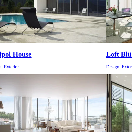
ipol House
Loft Blü
n
,
Exterior
Design
,
Exter