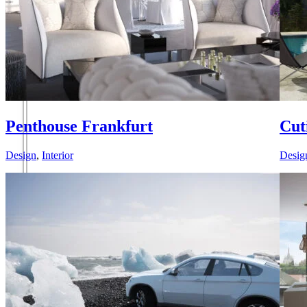
Penthouse Frankfurt
Cut
Design
,
Interior
Desig