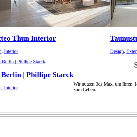
teo Thun Interior
Taunust
n
,
Interior
Design
,
Exter
Berlin | Phillipe Starck
Wir nutzen 3ds Max, um Ihren Id
n
,
Interior
zum Leben.